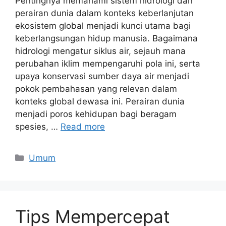
Pentingnya memahami sistem hidrologi dan
perairan dunia dalam konteks keberlanjutan
ekosistem global menjadi kunci utama bagi
keberlangsungan hidup manusia. Bagaimana
hidrologi mengatur siklus air, sejauh mana
perubahan iklim mempengaruhi pola ini, serta
upaya konservasi sumber daya air menjadi
pokok pembahasan yang relevan dalam
konteks global dewasa ini. Perairan dunia
menjadi poros kehidupan bagi beragam
spesies, …
Read more
Categories
Umum
Tips Mempercepat