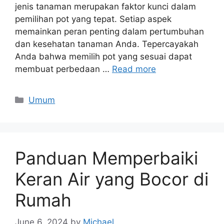
jenis tanaman merupakan faktor kunci dalam
pemilihan pot yang tepat. Setiap aspek
memainkan peran penting dalam pertumbuhan
dan kesehatan tanaman Anda. Tepercayakah
Anda bahwa memilih pot yang sesuai dapat
membuat perbedaan …
Read more
Categories
Umum
Panduan Memperbaiki
Keran Air yang Bocor di
Rumah
June 6, 2024
by
Michael