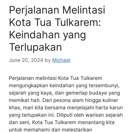
Perjalanan Melintasi
Kota Tua Tulkarem:
Keindahan yang
Terlupakan
June 20, 2024
by
Michael
Perjalanan melintasi Kota Tua Tulkarem
mengungkapkan keindahan yang tersembunyi,
sejarah yang kaya, dan gemerlap budaya yang
memikat hati. Dari pesona alam hingga kuliner
khas, mari kita bersama menjelajahi harta karun
yang terlupakan ini. Diliputi oleh warisan sejarah
dan seni, Kota Tua Tulkarem menantang kita
untuk memahami dan melestarikan