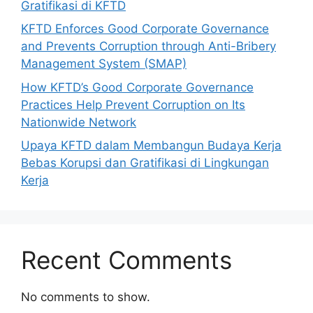
Gratifikasi di KFTD
KFTD Enforces Good Corporate Governance
and Prevents Corruption through Anti-Bribery
Management System (SMAP)
How KFTD’s Good Corporate Governance
Practices Help Prevent Corruption on Its
Nationwide Network
Upaya KFTD dalam Membangun Budaya Kerja
Bebas Korupsi dan Gratifikasi di Lingkungan
Kerja
Recent Comments
No comments to show.