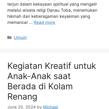
terjun dalam kekayaan spiritual yang mengalir
melalui wisata religi Danau Toba, menemukan
hikmah dan keberagaman keyakinan yang
memancar …
Read more
Categories
Umum
Kegiatan Kreatif untuk
Anak-Anak saat
Berada di Kolam
Renang
June 20, 2024
by
Michael