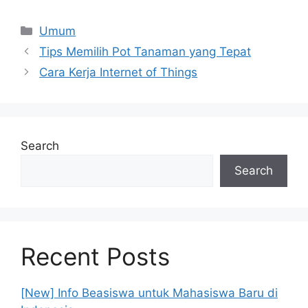
Categories
Umum
Tips Memilih Pot Tanaman yang Tepat
Cara Kerja Internet of Things
Search
Search
Recent Posts
[New] Info Beasiswa untuk Mahasiswa Baru di