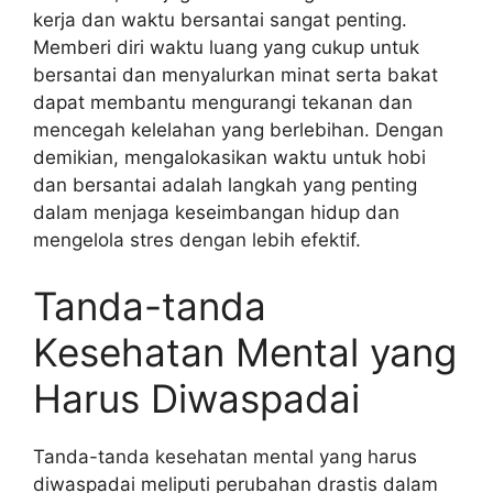
kerja dan waktu bersantai sangat penting.
Memberi diri waktu luang yang cukup untuk
bersantai dan menyalurkan minat serta bakat
dapat membantu mengurangi tekanan dan
mencegah kelelahan yang berlebihan. Dengan
demikian, mengalokasikan waktu untuk hobi
dan bersantai adalah langkah yang penting
dalam menjaga keseimbangan hidup dan
mengelola stres dengan lebih efektif.
Tanda-tanda
Kesehatan Mental yang
Harus Diwaspadai
Tanda-tanda kesehatan mental yang harus
diwaspadai meliputi perubahan drastis dalam