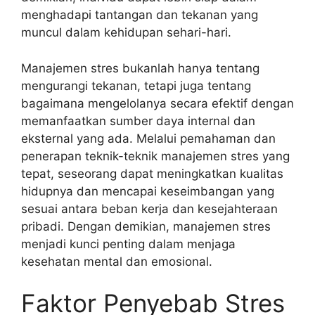
menghadapi tantangan dan tekanan yang
muncul dalam kehidupan sehari-hari.
Manajemen stres bukanlah hanya tentang
mengurangi tekanan, tetapi juga tentang
bagaimana mengelolanya secara efektif dengan
memanfaatkan sumber daya internal dan
eksternal yang ada. Melalui pemahaman dan
penerapan teknik-teknik manajemen stres yang
tepat, seseorang dapat meningkatkan kualitas
hidupnya dan mencapai keseimbangan yang
sesuai antara beban kerja dan kesejahteraan
pribadi. Dengan demikian, manajemen stres
menjadi kunci penting dalam menjaga
kesehatan mental dan emosional.
Faktor Penyebab Stres