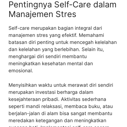
Pentingnya Self-Care dalam
Manajemen Stres
Self-care merupakan bagian integral dari
manajemen stres yang efektif. Memahami
batasan diri penting untuk mencegah kelelahan
dan kelelahan yang berlebihan. Selain itu,
menghargai diri sendiri membantu
meningkatkan kesehatan mental dan
emosional.
Menyisihkan waktu untuk merawat diri sendiri
merupakan investasi berharga dalam
kesejahteraan pribadi. Aktivitas sederhana
seperti mandi relaksasi, membaca buku, atau
berjalan-jalan di alam bisa sangat membantu
meredakan ketegangan dan meningkatkan