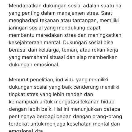
Mendapatkan dukungan sosial adalah suatu hal
yang penting dalam manajemen stres. Saat
menghadapi tekanan atau tantangan, memiliki
jaringan sosial yang mendukung dapat
membantu meredakan stres dan meningkatkan
kesejahteraan mental. Dukungan sosial bisa
berasal dari keluarga, teman, atau rekan kerja
yang memahami situasi dan siap memberikan
dukungan emosional.
Menurut penelitian, individu yang memiliki
dukungan sosial yang baik cenderung memiliki
tingkat stres yang lebih rendah dan
kemampuan untuk mengatasi tekanan hidup
dengan lebih baik. Hal ini menunjukkan betapa
pentingnya berbagi beban dengan orang-orang
terdekat untuk menjaga kesehatan mental dan
emosional kita.