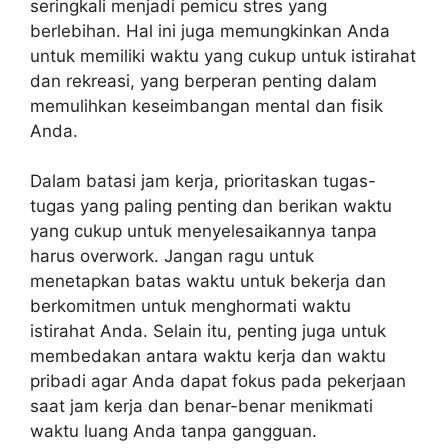
seringkali menjadi pemicu stres yang
berlebihan. Hal ini juga memungkinkan Anda
untuk memiliki waktu yang cukup untuk istirahat
dan rekreasi, yang berperan penting dalam
memulihkan keseimbangan mental dan fisik
Anda.
Dalam batasi jam kerja, prioritaskan tugas-
tugas yang paling penting dan berikan waktu
yang cukup untuk menyelesaikannya tanpa
harus overwork. Jangan ragu untuk
menetapkan batas waktu untuk bekerja dan
berkomitmen untuk menghormati waktu
istirahat Anda. Selain itu, penting juga untuk
membedakan antara waktu kerja dan waktu
pribadi agar Anda dapat fokus pada pekerjaan
saat jam kerja dan benar-benar menikmati
waktu luang Anda tanpa gangguan.