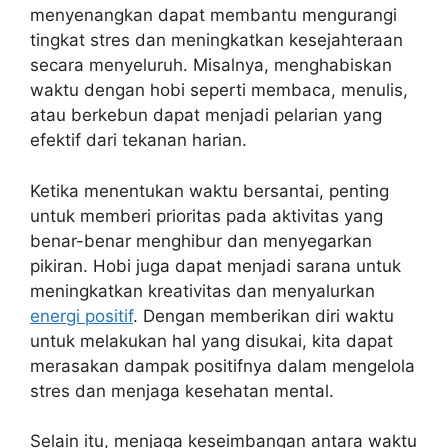
menyenangkan dapat membantu mengurangi
tingkat stres dan meningkatkan kesejahteraan
secara menyeluruh. Misalnya, menghabiskan
waktu dengan hobi seperti membaca, menulis,
atau berkebun dapat menjadi pelarian yang
efektif dari tekanan harian.
Ketika menentukan waktu bersantai, penting
untuk memberi prioritas pada aktivitas yang
benar-benar menghibur dan menyegarkan
pikiran. Hobi juga dapat menjadi sarana untuk
meningkatkan kreativitas dan menyalurkan
energi positif
. Dengan memberikan diri waktu
untuk melakukan hal yang disukai, kita dapat
merasakan dampak positifnya dalam mengelola
stres dan menjaga kesehatan mental.
Selain itu, menjaga keseimbangan antara waktu