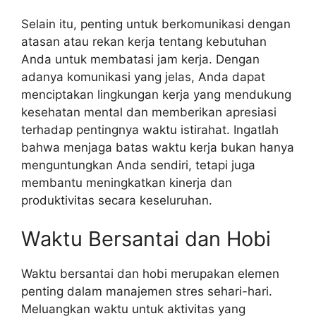
Selain itu, penting untuk berkomunikasi dengan
atasan atau rekan kerja tentang kebutuhan
Anda untuk membatasi jam kerja. Dengan
adanya komunikasi yang jelas, Anda dapat
menciptakan lingkungan kerja yang mendukung
kesehatan mental dan memberikan apresiasi
terhadap pentingnya waktu istirahat. Ingatlah
bahwa menjaga batas waktu kerja bukan hanya
menguntungkan Anda sendiri, tetapi juga
membantu meningkatkan kinerja dan
produktivitas secara keseluruhan.
Waktu Bersantai dan Hobi
Waktu bersantai dan hobi merupakan elemen
penting dalam manajemen stres sehari-hari.
Meluangkan waktu untuk aktivitas yang