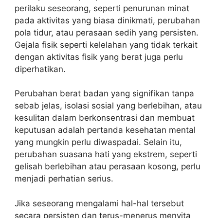
perilaku seseorang, seperti penurunan minat
pada aktivitas yang biasa dinikmati, perubahan
pola tidur, atau perasaan sedih yang persisten.
Gejala fisik seperti kelelahan yang tidak terkait
dengan aktivitas fisik yang berat juga perlu
diperhatikan.
Perubahan berat badan yang signifikan tanpa
sebab jelas, isolasi sosial yang berlebihan, atau
kesulitan dalam berkonsentrasi dan membuat
keputusan adalah pertanda kesehatan mental
yang mungkin perlu diwaspadai. Selain itu,
perubahan suasana hati yang ekstrem, seperti
gelisah berlebihan atau perasaan kosong, perlu
menjadi perhatian serius.
Jika seseorang mengalami hal-hal tersebut
secara persisten dan terus-menerus menyita