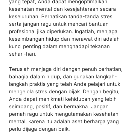
yang tepat, Anda dapat mengoptimalkan
kesehatan mental dan kesejahteraan secara
keseluruhan. Perhatikan tanda-tanda stres
serta jangan ragu untuk mencari bantuan
profesional jika diperlukan. Ingatlah, menjaga
keseimbangan hidup dan merawat diri adalah
kunci penting dalam menghadapi tekanan
sehari-hari.
Teruslah menjaga diri dengan penuh perhatian,
bahagia dalam hidup, dan gunakan langkah-
langkah praktis yang telah Anda pelajari untuk
mengelola stres dengan bijak. Dengan begitu,
Anda dapat menikmati kehidupan yang lebih
seimbang, positif, dan bermakna. Jangan
pernah ragu untuk mengutamakan kesehatan
mental, karena itu adalah aset berharga yang
perlu dijaga dengan baik.