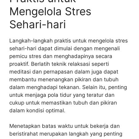
Mengelola Stres
Sehari-hari
Langkah-langkah praktis untuk mengelola stres
sehari-hari dapat dimulai dengan mengenali
pemicu stres dan menghadapinya secara
proaktif. Berlatih teknik relaksasi seperti
meditasi dan pernapasan dalam juga dapat
membantu menenangkan pikiran dan tubuh
dalam menghadapi tekanan. Selain itu, penting
untuk menjaga pola tidur yang teratur dan
cukup untuk memastikan tubuh dan pikiran
dalam kondisi optimal.
Menetapkan batas waktu untuk bekerja dan
beristirahat merupakan langkah yang penting