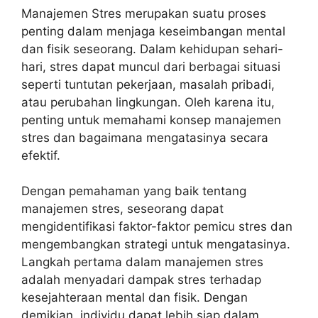
Manajemen Stres merupakan suatu proses
penting dalam menjaga keseimbangan mental
dan fisik seseorang. Dalam kehidupan sehari-
hari, stres dapat muncul dari berbagai situasi
seperti tuntutan pekerjaan, masalah pribadi,
atau perubahan lingkungan. Oleh karena itu,
penting untuk memahami konsep manajemen
stres dan bagaimana mengatasinya secara
efektif.
Dengan pemahaman yang baik tentang
manajemen stres, seseorang dapat
mengidentifikasi faktor-faktor pemicu stres dan
mengembangkan strategi untuk mengatasinya.
Langkah pertama dalam manajemen stres
adalah menyadari dampak stres terhadap
kesejahteraan mental dan fisik. Dengan
demikian, individu dapat lebih siap dalam