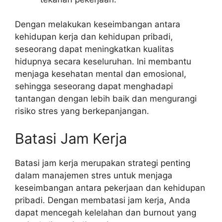
Dengan melakukan keseimbangan antara
kehidupan kerja dan kehidupan pribadi,
seseorang dapat meningkatkan kualitas
hidupnya secara keseluruhan. Ini membantu
menjaga kesehatan mental dan emosional,
sehingga seseorang dapat menghadapi
tantangan dengan lebih baik dan mengurangi
risiko stres yang berkepanjangan.
Batasi Jam Kerja
Batasi jam kerja merupakan strategi penting
dalam manajemen stres untuk menjaga
keseimbangan antara pekerjaan dan kehidupan
pribadi. Dengan membatasi jam kerja, Anda
dapat mencegah kelelahan dan burnout yang